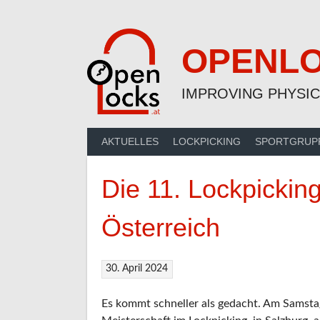
Skip
to
content
OPENL
IMPROVING PHYSIC
AKTUELLES
LOCKPICKING
SPORTGRUP
Die 11. Lockpicking
Österreich
30. April 2024
Es kommt schneller als gedacht. Am Samstag