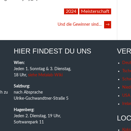
2024
Meisterschaft
Und die Gewinner sind…
→
HIER FINDEST DU UNS
VER
Wien:
Deut
Jeden 1. Sonntag & 3. Dienstag,
Tsch
18 Uhr,
siehe Metalab-Wiki
Schw
Salzburg:
Nied
h zu
nach Absprache
USA
Ulrike-Gschwandtner-Straße 5
Irela
Hagenberg:
Jeden 2. Dienstag, 19 Uhr,
LOC
Softwarepark 11
Koks