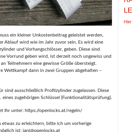
L
Hier
muss ein kleiner Unkostenbeitrag geleistet werden,
r Ablauf wird wie im Jahr zuvor sein. Es wird eine
lzylinder und Vorhangschlösser, geben. Diese sind
ine Vorrund geben wird, ist derzeit noch ungewiss und
 an Teilnehmern eine gewisse Größe übersteigt.
äre Wettkampf dann in zwei Gruppen abgehalten –
r sind ausschließlich Profilzylinder zugelassen. Diese
. eines zugehörigen Schlüssel (Funktionalitätsprüfung).
 Ihr unter: https://openlocks.at/regeln/
 etwas zu erleichtern, bitte ich um vorherige
öglich ist: janj@openlocks.at