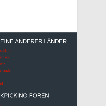
EINE ANDERER LÄNDER
schland
echien
eiz
erlande
nd
KPICKING FOREN
a