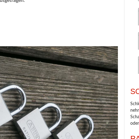
ausgetragen.
S
Schl
nehm
Scha
oder
R