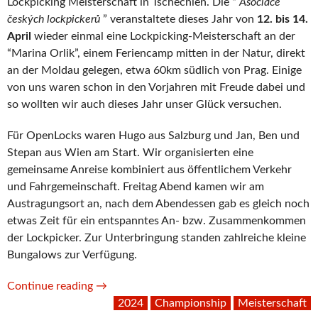
Lockpicking Meisterschaft in Tschechien. Die “
Asociace
českých lockpickerů
” veranstaltete dieses Jahr von
12. bis 14.
April
wieder einmal eine Lockpicking-Meisterschaft an der
“Marina Orlik”, einem Feriencamp mitten in der Natur, direkt
an der Moldau gelegen, etwa 60km südlich von Prag. Einige
von uns waren schon in den Vorjahren mit Freude dabei und
so wollten wir auch dieses Jahr unser Glück versuchen.
Für OpenLocks waren Hugo aus Salzburg und Jan, Ben und
Stepan aus Wien am Start. Wir organisierten eine
gemeinsame Anreise kombiniert aus öffentlichem Verkehr
und Fahrgemeinschaft. Freitag Abend kamen wir am
Austragungsort an, nach dem Abendessen gab es gleich noch
etwas Zeit für ein entspanntes An- bzw. Zusammenkommen
der Lockpicker. Zur Unterbringung standen zahlreiche kleine
Bungalows zur Verfügung.
“12th
Continue reading
→
Czech
2024
Championship
Meisterschaft