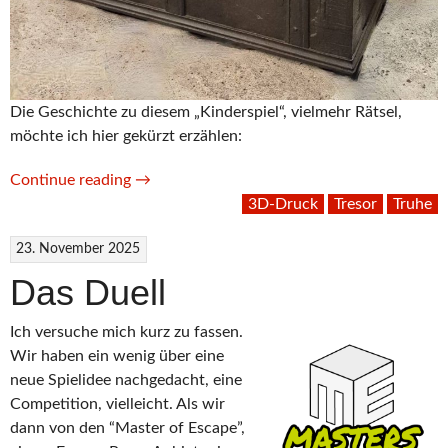
Die Geschichte zu diesem „Kinderspiel“, vielmehr Rätsel,
möchte ich hier gekürzt erzählen:
“Die
Continue reading
→
Truhe”
3D-Druck
Tresor
Truhe
23. November 2025
Das Duell
Ich versuche mich kurz zu fassen.
Wir haben ein wenig über eine
neue Spielidee nachgedacht, eine
Competition, vielleicht. Als wir
dann von den “Master of Escape”,