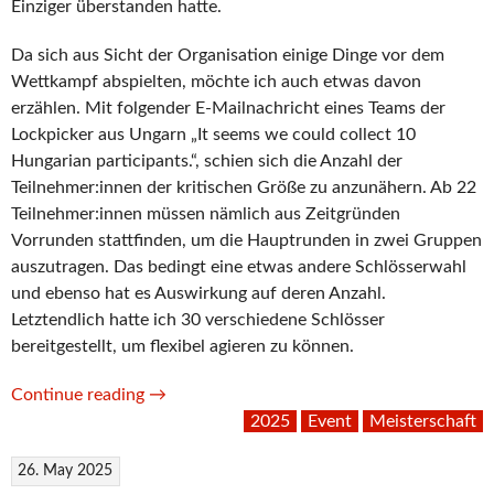
Einziger überstanden hatte.
Da sich aus Sicht der Organisation einige Dinge vor dem
Wettkampf abspielten, möchte ich auch etwas davon
erzählen. Mit folgender E-Mailnachricht eines Teams der
Lockpicker aus Ungarn „It seems we could collect 10
Hungarian participants.“, schien sich die Anzahl der
Teilnehmer:innen der kritischen Größe zu anzunähern. Ab 22
Teilnehmer:innen müssen nämlich aus Zeitgründen
Vorrunden stattfinden, um die Hauptrunden in zwei Gruppen
auszutragen. Das bedingt eine etwas andere Schlösserwahl
und ebenso hat es Auswirkung auf deren Anzahl.
Letztendlich hatte ich 30 verschiedene Schlösser
bereitgestellt, um flexibel agieren zu können.
“Eindrücke,
Continue reading
→
Ergebnisse
2025
Event
Meisterschaft
der
26. May 2025
Meisterschaft