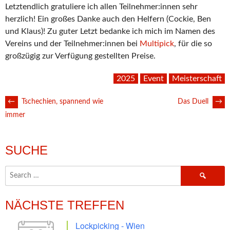
Letztendlich gratuliere ich allen Teilnehmer:innen sehr
herzlich! Ein großes Danke auch den Helfern (Cockie, Ben
und Klaus)! Zu guter Letzt bedanke ich mich im Namen des
Vereins und der Teilnehmer:innen bei
Multipick
, für die so
großzügig zur Verfügung gestellten Preise.
2025
Event
Meisterschaft
POST
←
Tschechien, spannend wie
Das Duell
→
immer
NAVIGATION
SUCHE
Search
for:
NÄCHSTE TREFFEN
Lockpicking - Wien