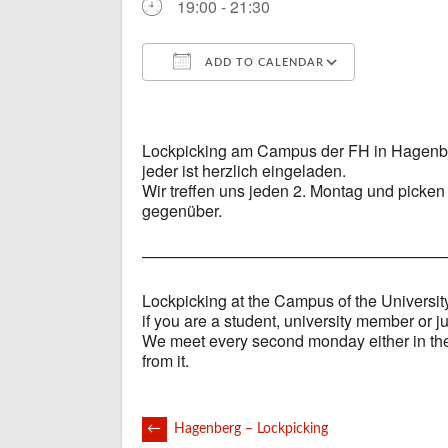
19:00 - 21:30
ADD TO CALENDAR
Download ICS
Google Ca
Lockpicking am Campus der FH in Hagenberg
jeder ist herzlich eingeladen.
Wir treffen uns jeden 2. Montag und picke
gegenüber.
———————————————————
Lockpicking at the Campus of the University
if you are a student, university member or jus
We meet every second monday either in t
from it.
POST
←
Hagenberg – Lockpicking