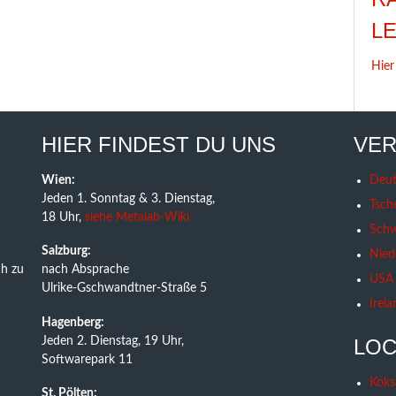
L
Hier
HIER FINDEST DU UNS
VER
Wien:
Deut
Jeden 1. Sonntag & 3. Dienstag,
Tsch
18 Uhr,
siehe Metalab-Wiki
Schw
Salzburg:
Nied
h zu
nach Absprache
USA
Ulrike-Gschwandtner-Straße 5
Irela
Hagenberg:
Jeden 2. Dienstag, 19 Uhr,
LOC
Softwarepark 11
Koks
St. Pölten: