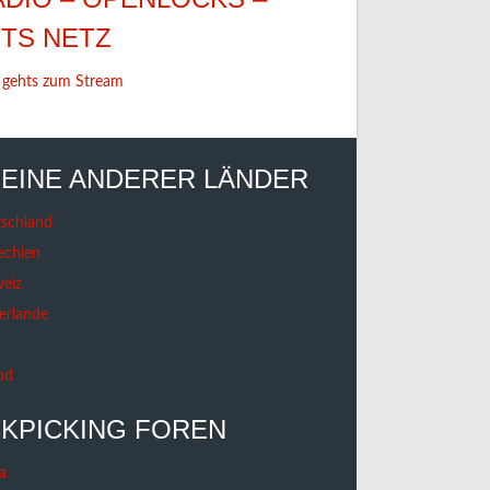
ETS NETZ
 gehts zum Stream
EINE ANDERER LÄNDER
schland
echien
eiz
erlande
nd
KPICKING FOREN
a