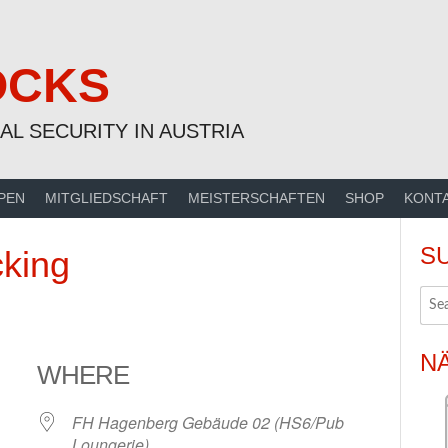
OCKS
AL SECURITY IN AUSTRIA
PEN
MITGLIEDSCHAFT
MEISTERSCHAFTEN
SHOP
KONT
S
king
N
WHERE
FH Hagenberg Gebäude 02 (HS6/Pub
Loungerie)