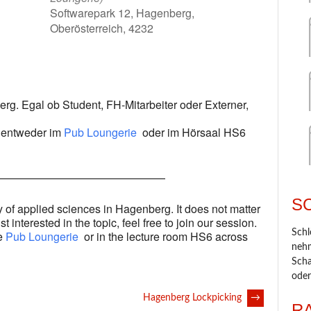
Softwarepark 12, Hagenberg,
Oberösterreich, 4232
lendar
iCalendar
Office 365
. Egal ob Student, FH-Mitarbeiter oder Externer,
n entweder im
Pub Loungerie
oder im Hörsaal HS6
———————————————
S
 of applied sciences in Hagenberg. It does not matter
t interested in the topic, feel free to join our session.
Schl
he
Pub Loungerie
or in the lecture room HS6 across
nehm
Scha
oder
Hagenberg Lockpicking
→
R