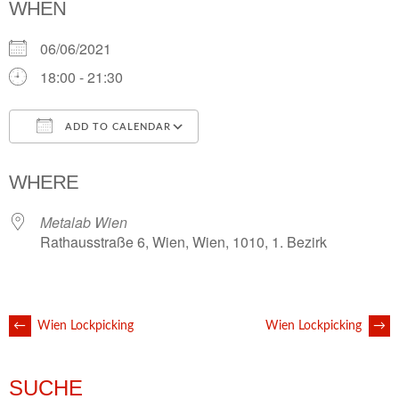
WHEN
06/06/2021
18:00 - 21:30
ADD TO CALENDAR
Download ICS
Google Calendar
i
WHERE
Metalab Wien
Rathausstraße 6, Wien, Wien, 1010, 1. Bezirk
POST
←
Wien Lockpicking
Wien Lockpicking
→
NAVIGATION
SUCHE