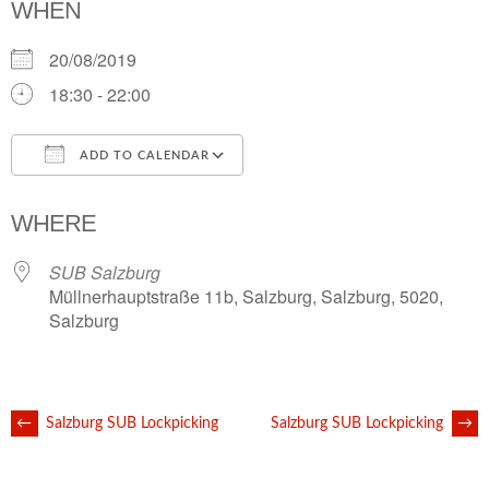
WHEN
20/08/2019
18:30 - 22:00
ADD TO CALENDAR
Download ICS
Google Calendar
i
WHERE
SUB Salzburg
Müllnerhauptstraße 11b, Salzburg, Salzburg, 5020,
Salzburg
POST
←
Salzburg SUB Lockpicking
Salzburg SUB Lockpicking
→