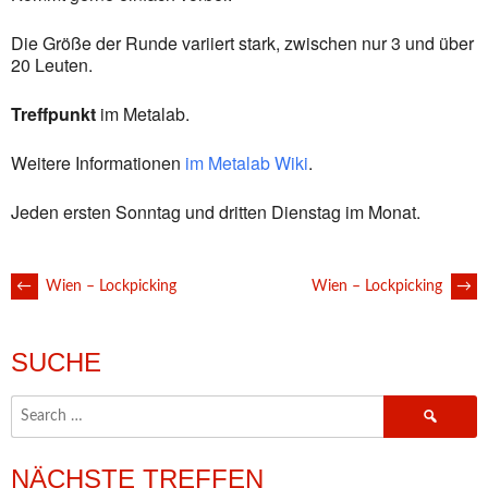
Die Größe der Runde variiert stark, zwischen nur 3 und über
20 Leuten.
Treffpunkt
im Metalab.
Weitere Informationen
im Metalab Wiki
.
Jeden ersten Sonntag und dritten Dienstag im Monat.
POST
←
Wien – Lockpicking
Wien – Lockpicking
→
NAVIGATION
SUCHE
Search
for:
NÄCHSTE TREFFEN