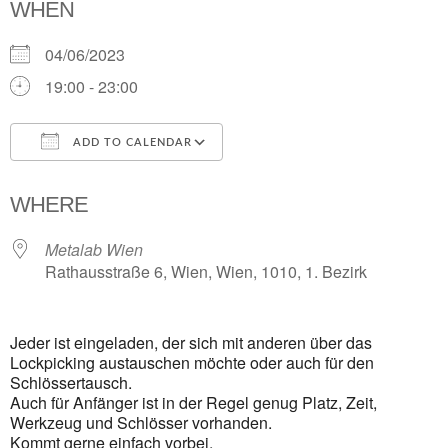
WHEN
04/06/2023
19:00 - 23:00
ADD TO CALENDAR
Download ICS
Google Calendar
i
WHERE
Metalab Wien
Rathausstraße 6, Wien, Wien, 1010, 1. Bezirk
Jeder ist eingeladen, der sich mit anderen über das
Lockpicking austauschen möchte oder auch für den
Schlössertausch.
Auch für Anfänger ist in der Regel genug Platz, Zeit,
Werkzeug und Schlösser vorhanden.
Kommt gerne einfach vorbei.