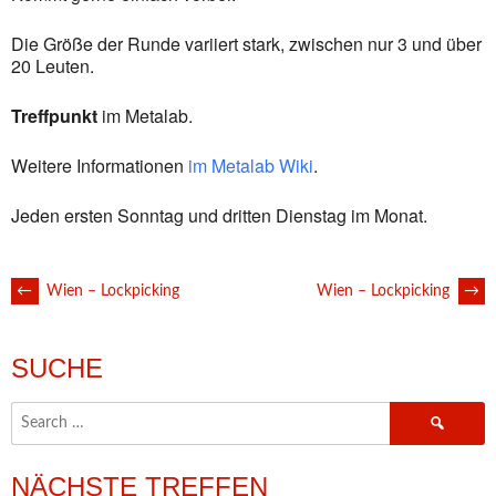
Die Größe der Runde variiert stark, zwischen nur 3 und über
20 Leuten.
Treffpunkt
im Metalab.
Weitere Informationen
im Metalab Wiki
.
Jeden ersten Sonntag und dritten Dienstag im Monat.
POST
←
Wien – Lockpicking
Wien – Lockpicking
→
NAVIGATION
SUCHE
Search
for:
NÄCHSTE TREFFEN