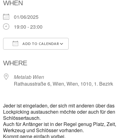
WHEN
01/06/2025
19:00 - 23:00
ADD TO CALENDAR
Download ICS
Google Calendar
i
WHERE
Metalab Wien
Rathausstraße 6, Wien, Wien, 1010, 1. Bezirk
Jeder ist eingeladen, der sich mit anderen über das
Lockpicking austauschen möchte oder auch für den
Schlössertausch.
Auch für Anfänger ist in der Regel genug Platz, Zeit,
Werkzeug und Schlösser vorhanden.
Kommt gerne einfach vorbei.