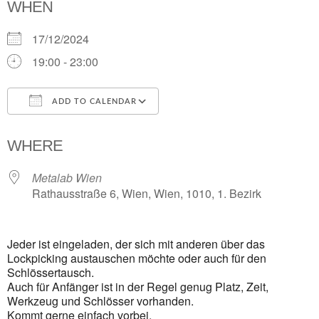
WHEN
17/12/2024
19:00 - 23:00
ADD TO CALENDAR
Download ICS
Google Calendar
i
WHERE
Metalab Wien
Rathausstraße 6, Wien, Wien, 1010, 1. Bezirk
Jeder ist eingeladen, der sich mit anderen über das
Lockpicking austauschen möchte oder auch für den
Schlössertausch.
Auch für Anfänger ist in der Regel genug Platz, Zeit,
Werkzeug und Schlösser vorhanden.
Kommt gerne einfach vorbei.