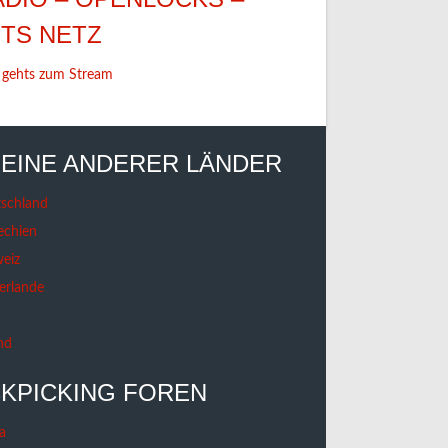
ETS NETZ
 gehts zum Stream
EINE ANDERER LÄNDER
schland
echien
eiz
erlande
nd
KPICKING FOREN
a