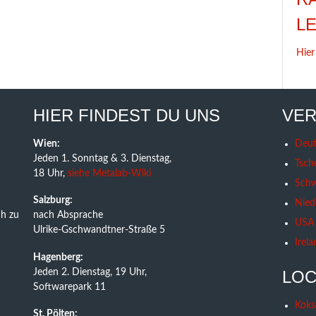
L
Hier
HIER FINDEST DU UNS
VER
Wien:
Deut
Jeden 1. Sonntag & 3. Dienstag,
Tsch
18 Uhr,
siehe Metalab-Wiki
Schw
Salzburg:
Nied
h zu
nach Absprache
USA
Ulrike-Gschwandtner-Straße 5
Irela
Hagenberg:
Jeden 2. Dienstag, 19 Uhr,
LOC
Softwarepark 11
Koks
St. Pölten: