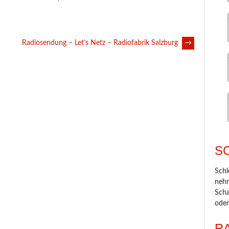
Radiosendung – Let’s Netz – Radiofabrik Salzburg
→
S
Schl
nehm
Scha
oder
R