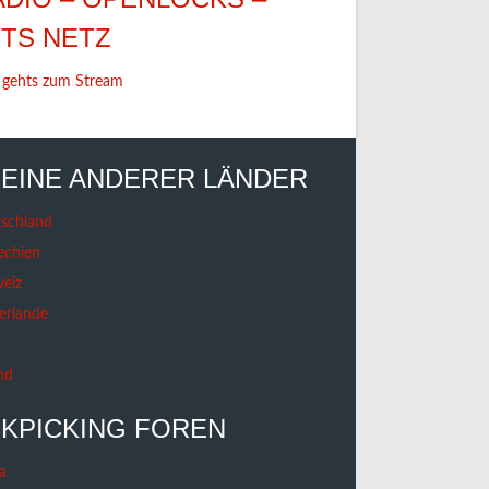
ETS NETZ
 gehts zum Stream
EINE ANDERER LÄNDER
schland
echien
eiz
erlande
nd
KPICKING FOREN
a