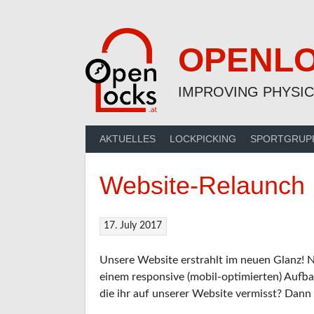
Skip
to
content
OPENL
IMPROVING PHYSIC
AKTUELLES
LOCKPICKING
SPORTGRUP
Website-Relaunch
17. July 2017
Unsere Website erstrahlt im neuen Glanz! N
einem responsive (mobil-optimierten) Aufba
die ihr auf unserer Website vermisst? Dann