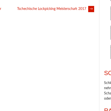
r
Tschechische Lockpicking Meisterschaft 2017
→
S
Schl
nehm
Scha
oder
R