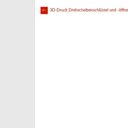
POST
←
3D-Druck Drehscheibenschlüssel und -öffne
NAVIGATION