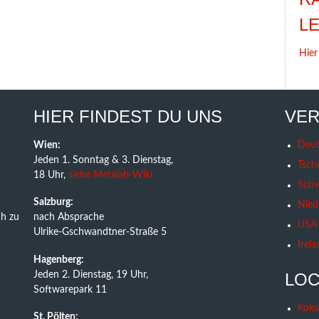
L
Hier
HIER FINDEST DU UNS
VER
Wien:
Deut
Jeden 1. Sonntag & 3. Dienstag,
Tsch
18 Uhr,
siehe Metalab-Wiki
Schw
Salzburg:
Nied
h zu
nach Absprache
USA
Ulrike-Gschwandtner-Straße 5
Irela
Hagenberg:
Jeden 2. Dienstag, 19 Uhr,
LOC
Softwarepark 11
Koks
St. Pölten: