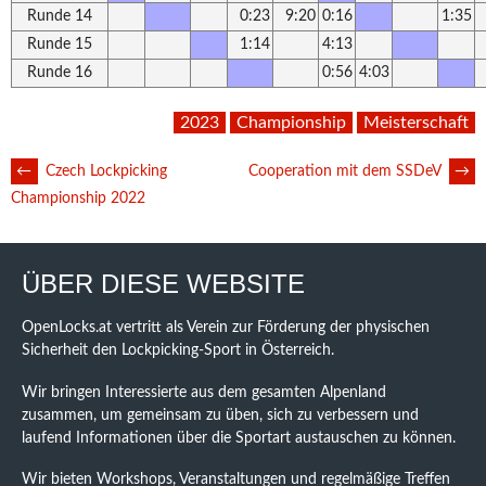
Runde 14
0:23
9:20
0:16
1:35
Runde 15
1:14
4:13
Runde 16
0:56
4:03
2023
Championship
Meisterschaft
POST
←
Czech Lockpicking
Cooperation mit dem SSDeV
→
Championship 2022
NAVIGATION
ÜBER DIESE WEBSITE
OpenLocks.at vertritt als Verein zur Förderung der physischen
Sicherheit den Lockpicking-Sport in Österreich.
Wir bringen Interessierte aus dem gesamten Alpenland
zusammen, um gemeinsam zu üben, sich zu verbessern und
laufend Informationen über die Sportart austauschen zu können.
Wir bieten Workshops, Veranstaltungen und regelmäßige Treffen