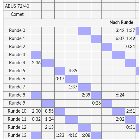
ABUS 72/40
Comet
Nach Runde
Runde 0
3:42
1:37
Runde 1
6:07
1:49
Runde 2
0:34
Runde 3
Runde 4
2:36
Runde 5
4:35
Runde 6
0:17
Runde 7
1:37
Runde 8
2:39
6:24
Runde 9
0:26
Runde 10
2:00
8:55
2:51
Runde 11
0:32
1:24
2:02
Runde 12
2:13
0:31
Runde 13
1:23
4:16
6:08