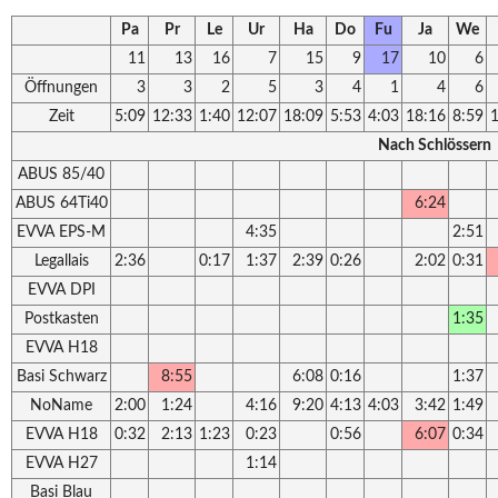
Pa
Pr
Le
Ur
Ha
Do
Fu
Ja
We
11
13
16
7
15
9
17
10
6
Öffnungen
3
3
2
5
3
4
1
4
6
Zeit
5:09
12:33
1:40
12:07
18:09
5:53
4:03
18:16
8:59
1
Nach Schlössern
ABUS 85/40
ABUS 64Ti40
6:24
EVVA EPS-M
4:35
2:51
Legallais
2:36
0:17
1:37
2:39
0:26
2:02
0:31
EVVA DPI
Postkasten
1:35
EVVA H18
Basi Schwarz
8:55
6:08
0:16
1:37
NoName
2:00
1:24
4:16
9:20
4:13
4:03
3:42
1:49
EVVA H18
0:32
2:13
1:23
0:23
0:56
6:07
0:34
EVVA H27
1:14
Basi Blau